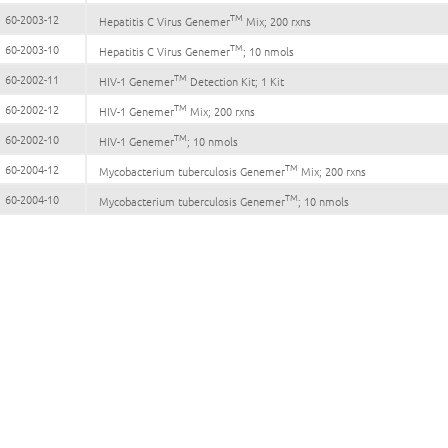
TM
60-2003-12
Hepatitis C Virus Genemer
Mix; 200 rxns
TM
60-2003-10
Hepatitis C Virus Genemer
; 10 nmols
TM
60-2002-11
HIV-1 Genemer
Detection Kit; 1 Kit
TM
60-2002-12
HIV-1 Genemer
Mix; 200 rxns
TM
60-2002-10
HIV-1 Genemer
; 10 nmols
TM
60-2004-12
Mycobacterium tuberculosis Genemer
Mix; 200 rxns
TM
60-2004-10
Mycobacterium tuberculosis Genemer
; 10 nmols